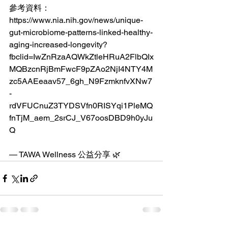
參考資料：
https://www.nia.nih.gov/news/unique-
gut-microbiome-patterns-linked-healthy-
aging-increased-longevity?
fbclid=IwZnRzaAQWkZtleHRuA2FlbQIx
MQBzcnRjBmFwcF9pZAo2NjI4NTY4M
zc5AAEeaav57_6gh_N9FzmknfvXNw7
-
rdVFUCnuZ3TYDSVfn0RISYqi1PleMQ
fnTjM_aem_2srCJ_V67oosDBD9h0yJu
Q 
— TAWA Wellness 公益分享 🌿